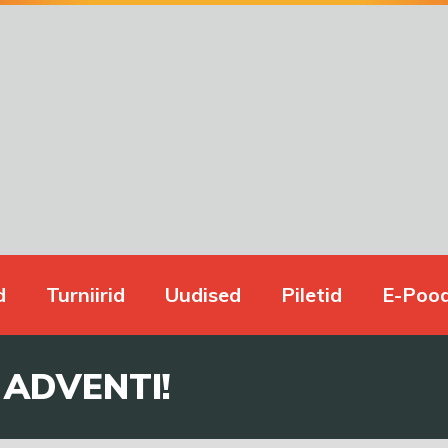
d
Turniirid
Uudised
Piletid
E-Poo
 ADVENTI!