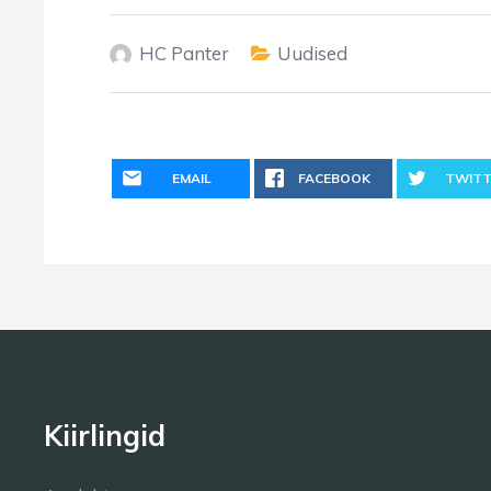
HC Panter
Uudised
EMAIL
FACEBOOK
TWITT
Kiirlingid