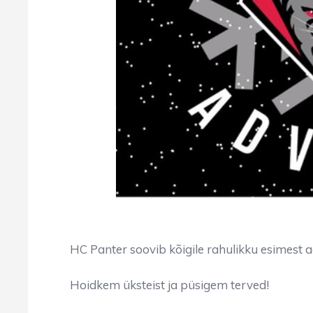
HC Panter soovib kõigile rahulikku esimest a
Hoidkem üksteist ja püsigem terved!