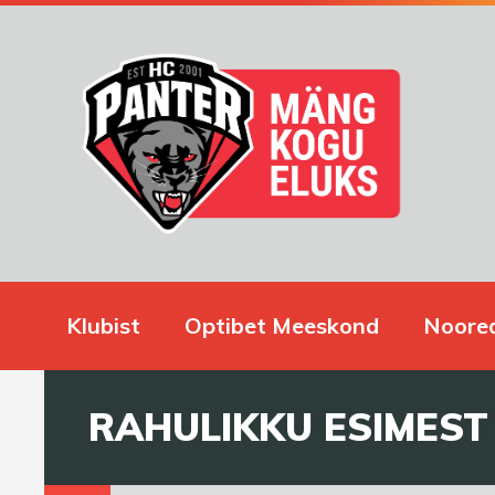
Klubist
Optibet Meeskond
Noore
RAHULIKKU ESIMEST