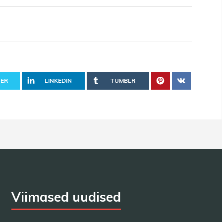
ER
LINKEDIN
TUMBLR
Viimased uudised