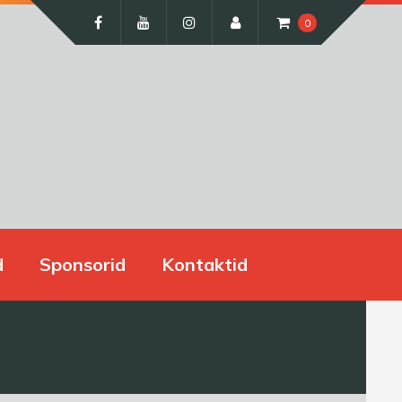
0
d
Sponsorid
Kontaktid