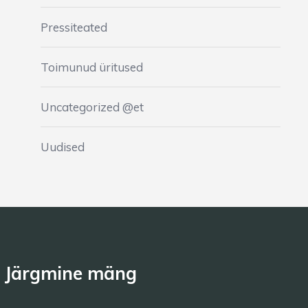
Pressiteated
Toimunud üritused
Uncategorized @et
Uudised
Järgmine mäng