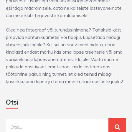
panusest. Lisaks iga vanuseklassi lapsevanemate
esindaja määramisele, ootame ka teiste lastevanemate
abi meie klubi tegevuste korraldamiseks.
Oled hea fotograaf või turundusinimene? Tahaksid kätt
proovida kohtunikuametis või hoopis küpsetada midagi
ühisele jõululauale? Kui sul on soov meid aidata, anna
kindlasti endast märku kas oma lapse treenerile või oma
vanuseklassi lapsevanemate esindajale! Vastu saame
pakkuda positiivset emotsiooni, mida lastega koos
töötamine pakub ning tunnet, et oled teinud midagi
kasulikku oma lapse ja tema meeskonnakaaslaste jaoks!
Otsi