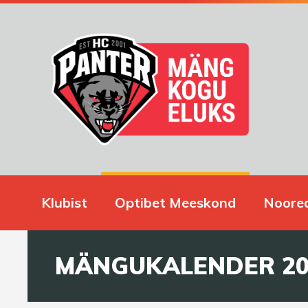
Klubist
Optibet Meeskond
Noore
MÄNGUKALENDER 20