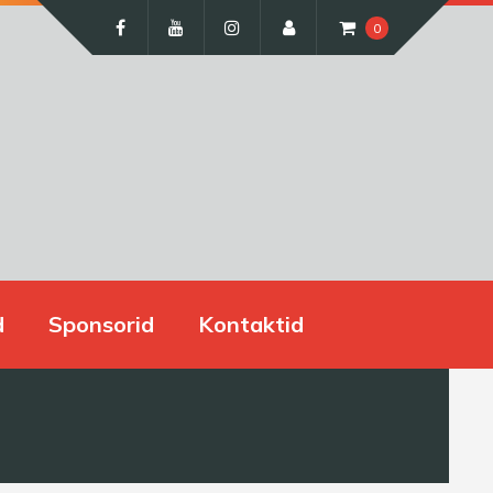
0
d
Sponsorid
Kontaktid