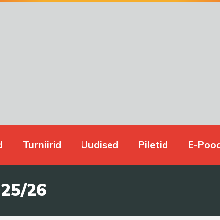
d
Turniirid
Uudised
Piletid
E-Poo
25/26