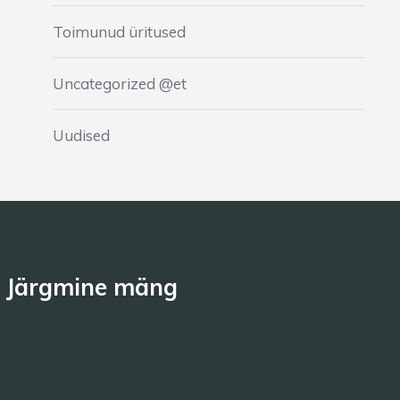
Toimunud üritused
Uncategorized @et
Uudised
Järgmine mäng