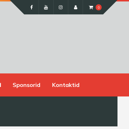
0
d
Sponsorid
Kontaktid