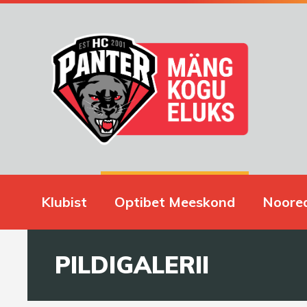
Klubist
Optibet Meeskond
Noore
PILDIGALERII