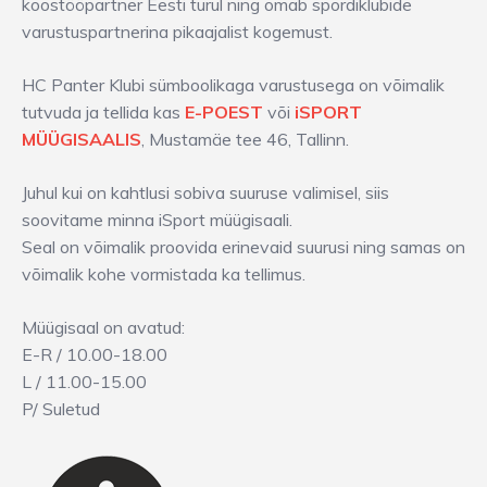
koostööpartner Eesti turul ning omab spordiklubide
varustuspartnerina pikaajalist kogemust.
HC Panter Klubi sümboolikaga varustusega on võimalik
tutvuda ja tellida kas
E-POEST
või
iSPORT
MÜÜGISAALIS
, Mustamäe tee 46, Tallinn.
Juhul kui on kahtlusi sobiva suuruse valimisel, siis
soovitame minna iSport müügisaali.
Seal on võimalik proovida erinevaid suurusi ning samas on
võimalik kohe vormistada ka tellimus.
Müügisaal on avatud:
E-R / 10.00-18.00
L / 11.00-15.00
P/ Suletud