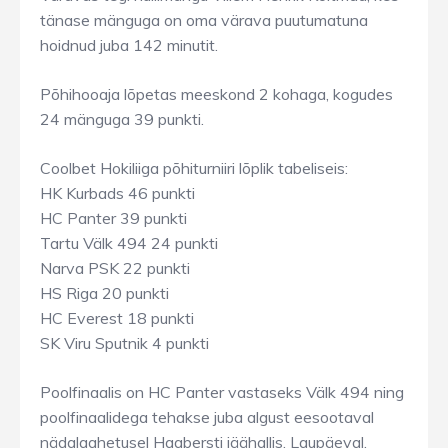
tänase mänguga on oma värava puutumatuna
hoidnud juba 142 minutit.
Põhihooaja lõpetas meeskond 2 kohaga, kogudes
24 mänguga 39 punkti.
Coolbet Hokiliiga põhiturniiri lõplik tabeliseis:
HK Kurbads 46 punkti
HC Panter 39 punkti
Tartu Välk 494 24 punkti
Narva PSK 22 punkti
HS Riga 20 punkti
HC Everest 18 punkti
SK Viru Sputnik 4 punkti
Poolfinaalis on HC Panter vastaseks Välk 494 ning
poolfinaalidega tehakse juba algust eesootaval
nädalaahetusel Haabersti jäähallis. Laupäeval,