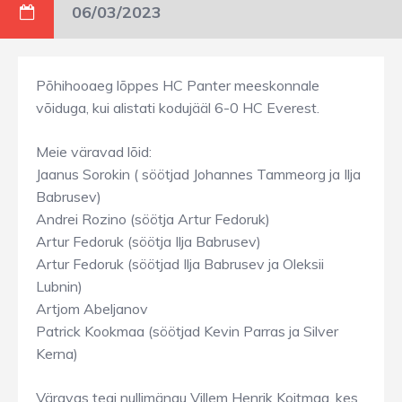
06/03/2023
Põhihooaeg lõppes HC Panter meeskonnale
võiduga, kui alistati kodujääl 6-0 HC Everest.
Meie väravad lõid:
Jaanus Sorokin ( söötjad Johannes Tammeorg ja Ilja
Babrusev)
Andrei Rozino (söötja Artur Fedoruk)
Artur Fedoruk (söötja Ilja Babrusev)
Artur Fedoruk (söötjad Ilja Babrusev ja Oleksii
Lubnin)
Artjom Abeljanov
Patrick Kookmaa (söötjad Kevin Parras ja Silver
Kerna)
Väravas tegi nullimängu Villem Henrik Koitmaa, kes