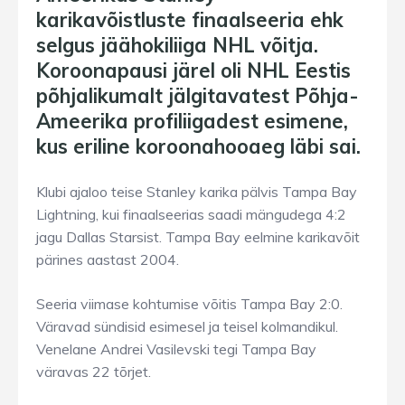
karikavõistluste finaalseeria ehk
selgus jäähokiliiga NHL võitja.
Koroonapausi järel oli NHL Eestis
põhjalikumalt jälgitavatest Põhja-
Ameerika profiliigadest esimene,
kus eriline koroonahooaeg läbi sai.
Klubi ajaloo teise Stanley karika pälvis Tampa Bay
Lightning, kui finaalseerias saadi mängudega 4:2
jagu Dallas Starsist. Tampa Bay eelmine karikavõit
pärines aastast 2004.
Seeria viimase kohtumise võitis Tampa Bay 2:0.
Väravad sündisid esimesel ja teisel kolmandikul.
Venelane Andrei Vasilevski tegi Tampa Bay
väravas 22 tõrjet.