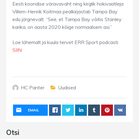
Eesti koondise väravavaht ning kirglik hokivaatleja
Villem-Henrik Koitmaa pealkirjastab Tampa Bay
edu järgnevalt: “See, et Tampa Bay võitis Stanley
karika, on aasta 2020 kõige normaalsem asi.”
Loe lähemalt ja kuula tervet ERR Sport podcasti
SIIN
HC Panter
Uudised
EMAIL
Otsi