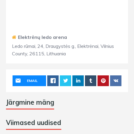
Elektrėnų ledo arena
Ledo rūmai, 24, Draugystės g., Elektrėnai, Vilnius
County, 26115, Lithuania
EMAIL
Järgmine mäng
Viimased uudised