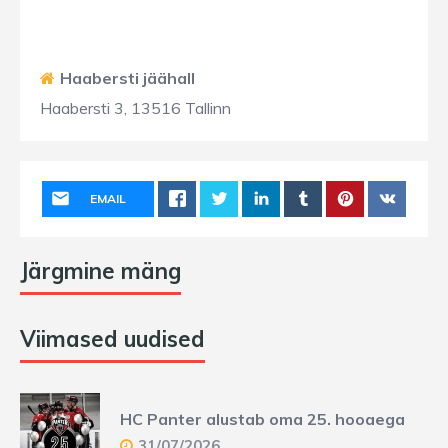
Haabersti jäähall
Haabersti 3, 13516 Tallinn
EMAIL
Järgmine mäng
Viimased uudised
HC Panter alustab oma 25. hooaega
31/07/2026