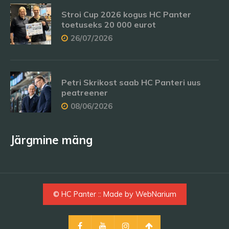
Stroi Cup 2026 kogus HC Panter
toetuseks 20 000 eurot
26/07/2026
Petri Skrikost saab HC Panteri uus
peatreener
08/06/2026
Järgmine mäng
© HC Panter :: Made by
WebNarium