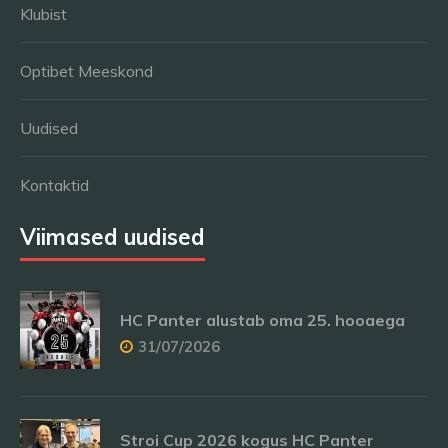
Klubist
Optibet Meeskond
Uudised
Kontaktid
Viimased uudised
HC Panter alustab oma 25. hooaega
31/07/2026
Stroi Cup 2026 kogus HC Panter