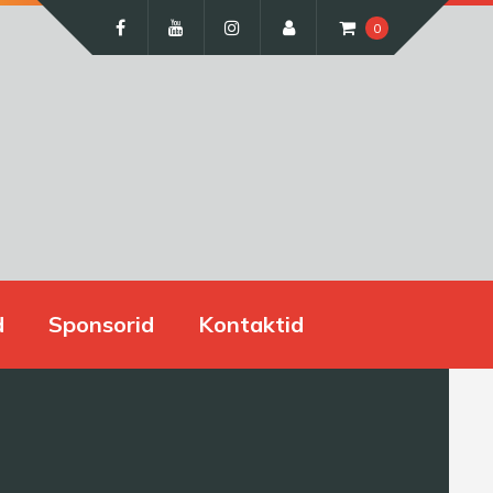
0
d
Sponsorid
Kontaktid