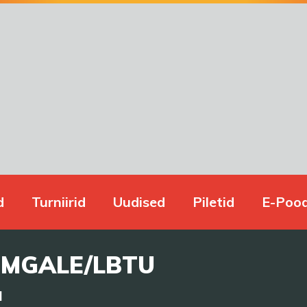
d
Turniirid
Uudised
Piletid
E-Poo
EMGALE/LBTU
a