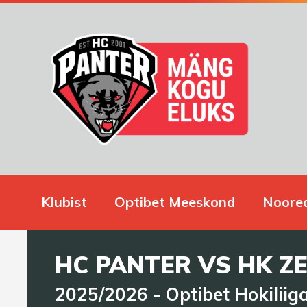
Klubist
Optibet Meeskond
Noore
HC PANTER VS HK Z
2025/2026
-
Optibet Hokiliig