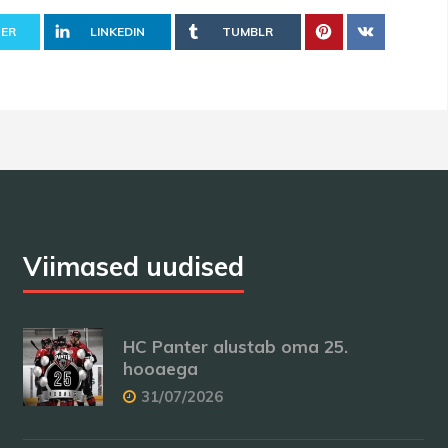
ER
LINKEDIN
TUMBLR
Viimased uudised
HC Panter alustab oma 25.
hooaega
31/07/2026