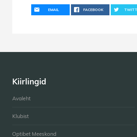
EMAIL
FACEBOOK
TWITT
Kiirlingid
Avaleht
Klubist
Optibet Meeskond