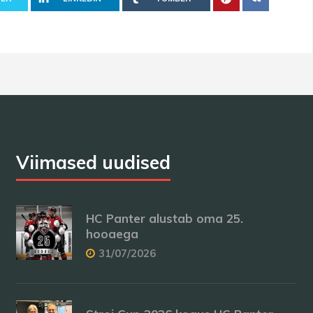
Viimased uudised
HC Panter alustab oma 25.
hooaega
31/07/2026