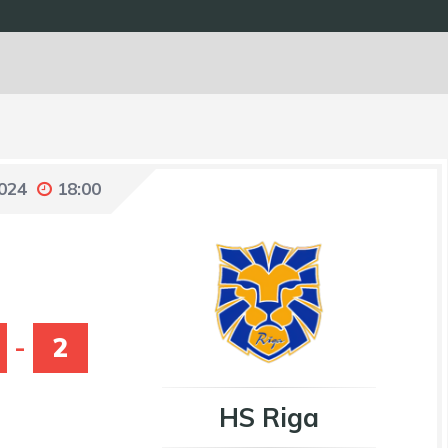
2024
18:00
-
2
HS Riga