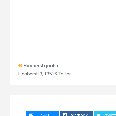
Haabersti jäähall
Haabersti 3, 13516 Tallinn
EMAIL
FACEBOOK
TWITT