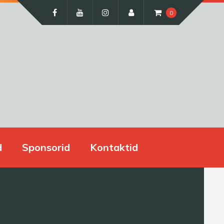
0
d
Sponsorid
Kontaktid