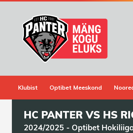
Klubist
Optibet Meeskond
Noore
HC PANTER VS HS R
2024/2025
-
Optibet Hokiliig