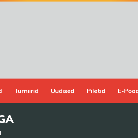
d
Turniirid
Uudised
Piletid
E-Poo
IGA
a