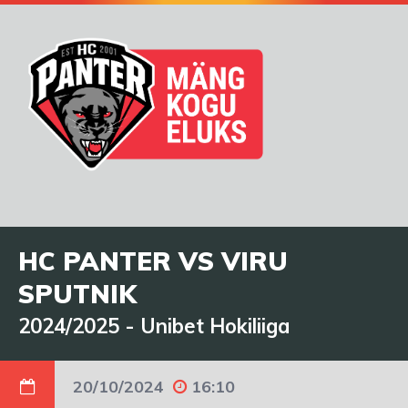
HC PANTER VS VIRU
SPUTNIK
2024/2025
-
Unibet Hokiliiga
20/10/2024
16:10