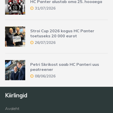
HC Panter alustab oma 25. hooaega
31/07/2026
Stroi Cup 2026 kogus HC Panter
toetuseks 20 000 eurot
26/07/2026
Petri Skrikost saab HC Panteri uus
peatreener
08/06/2026
Kiirlingid
Avaleht