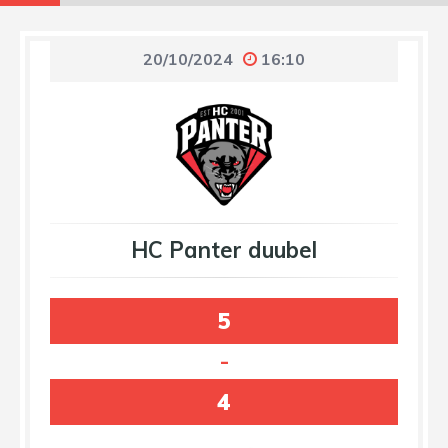
20/10/2024
16:10
HC Panter duubel
5
-
4