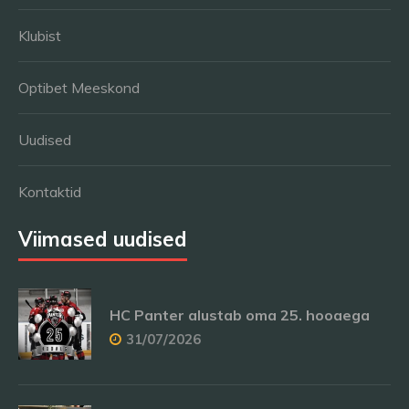
Klubist
Optibet Meeskond
Uudised
Kontaktid
Viimased uudised
HC Panter alustab oma 25. hooaega
31/07/2026