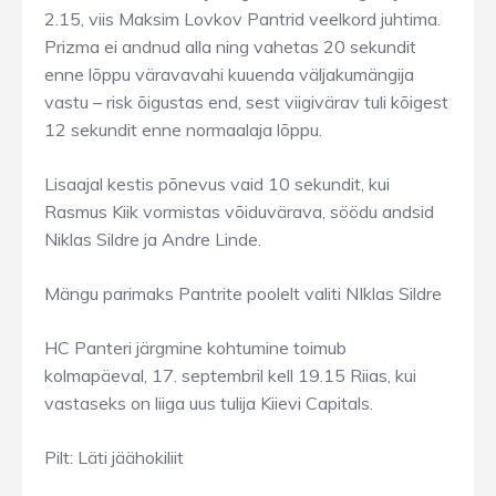
2.15, viis Maksim Lovkov Pantrid veelkord juhtima.
Prizma ei andnud alla ning vahetas 20 sekundit
enne lõppu väravavahi kuuenda väljakumängija
vastu – risk õigustas end, sest viigivärav tuli kõigest
12 sekundit enne normaalaja lõppu.
Lisaajal kestis põnevus vaid 10 sekundit, kui
Rasmus Kiik vormistas võiduvärava, söödu andsid
Niklas Sildre ja Andre Linde.
Mängu parimaks Pantrite poolelt valiti NIklas Sildre
HC Panteri järgmine kohtumine toimub
kolmapäeval, 17. septembril kell 19.15 Riias, kui
vastaseks on liiga uus tulija Kiievi Capitals.
Pilt: Läti jäähokiliit