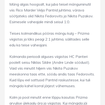
Mäng algas hoogsalt, kui juba teisel mänguminutil
viis Rico Marder Velja Pantrid juhtima, värava
söötjateks olid Nikita Fedorovits ja Nikita Puzakov.
Esimesele vaheajale mindi seisul 1:0.
Teises kolmandikus pööras mängu kulg – Prizma
viigistas ja läks peagi 2:1 juhtima, säilitades selle
edu ka teise vaheajani.
Kolmanda perioodi alguses viigistas HC Panteri
poolelt seisu Niklas Sildre (Andre Linde söödust).
Vaid viis minutit hiljem viis Nikita Puzakov
meeskonna taas ette, söödu andis taas Fedorovits.
Kuid lõpu eel sattusid Pantrid raskustesse, kui tuli
mängida kahel korral järjest vähemuses.
Kolm ja pool minutit enne lõppu kasutas Prizma
arvulise ülekaalu ära ja viigistas. Kui mängida jäi