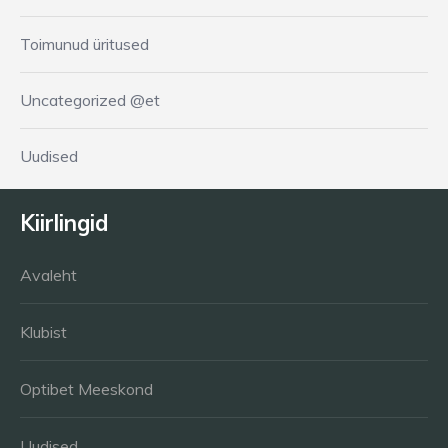
Toimunud üritused
Uncategorized @et
Uudised
Kiirlingid
Avaleht
Klubist
Optibet Meeskond
Uudised