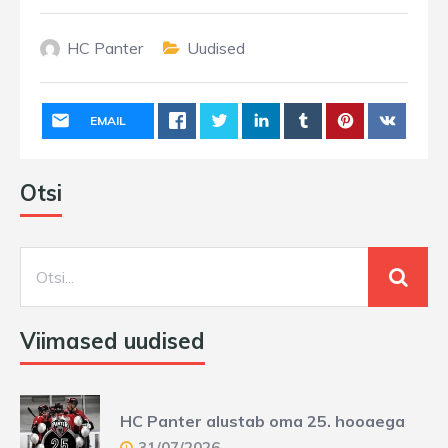
HC Panter
Uudised
EMAIL
Otsi
Viimased uudised
HC Panter alustab oma 25. hooaega
31/07/2026