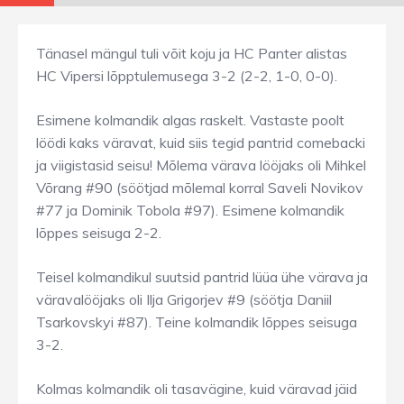
Tänasel mängul tuli võit koju ja HC Panter alistas
HC Vipersi lõpptulemusega 3-2 (2-2, 1-0, 0-0).
Esimene kolmandik algas raskelt. Vastaste poolt
löödi kaks väravat, kuid siis tegid pantrid comebacki
ja viigistasid seisu! Mõlema värava lööjaks oli Mihkel
Võrang #90 (söötjad mõlemal korral Saveli Novikov
#77 ja Dominik Tobola #97). Esimene kolmandik
lõppes seisuga 2-2.
Teisel kolmandikul suutsid pantrid lüüa ühe värava ja
väravalööjaks oli Ilja Grigorjev #9 (söötja Daniil
Tsarkovskyi #87). Teine kolmandik lõppes seisuga
3-2.
Kolmas kolmandik oli tasavägine, kuid väravad jäid