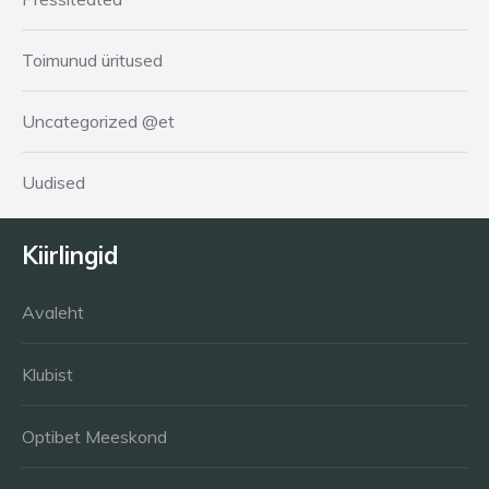
Toimunud üritused
Uncategorized @et
Uudised
Kiirlingid
Avaleht
Klubist
Optibet Meeskond