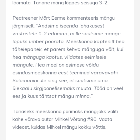
löömata. Tänane mäng lõppes seisuga 3-2.
Peatreener Märt Eerme kommenteeris mängu
järgmiselt: “
Andsime iseenda lohakusest
vastastele 0-2 edumaa, mille suutsime mängu
lõpuks ümber pöörata. Meeskonna kaptenilt hea
tähelepanek, et parem kehva mänguga võit, kui
hea mänguga kaotus, viidates eelmisele
mängule. Hea meel on esimese võidu
esindusmeeskonna eest teeninud väravavahi
Solomanini üle ning see, et suutsime oma
ülekaalu sirgjoonelisemaks muuta. Tööd on veel
ees ja kuus tähtsat mängu minna.
”
Tänaseks meeskonna parimaks mängijaks valiti
kahe värava autor Mihkel Võrang #90. Vaata
videost, kuidas Mihkel mängu kokku võttis.