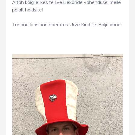
Aitäh kõigile, kes te live ülekande vahendusel meile
pöialt hoidsite!
Tänane loosiõnn naeratas Urve Kirchile. Palju õnne!
Videoesitaja