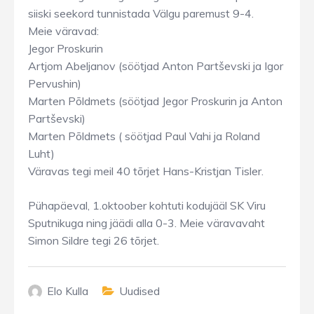
siiski seekord tunnistada Välgu paremust 9-4.
Meie väravad:
Jegor Proskurin
Artjom Abeljanov (söötjad Anton Partševski ja Igor
Pervushin)
Marten Põldmets (söötjad Jegor Proskurin ja Anton
Partševski)
Marten Põldmets ( söötjad Paul Vahi ja Roland
Luht)
Väravas tegi meil 40 tõrjet Hans-Kristjan Tisler.
Pühapäeval, 1.oktoober kohtuti kodujääl SK Viru
Sputnikuga ning jäädi alla 0-3. Meie väravavaht
Simon Sildre tegi 26 tõrjet.
Elo Kulla
Uudised