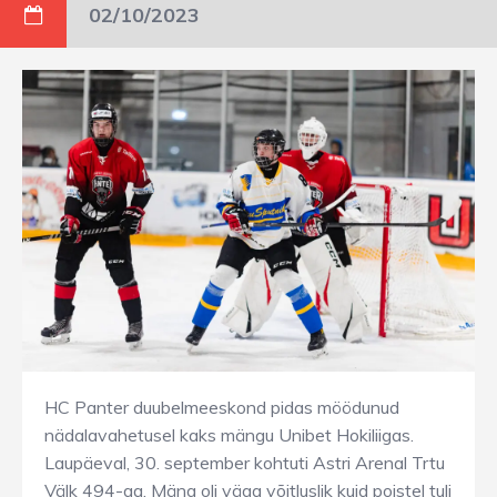
02/10/2023
HC Panter duubelmeeskond pidas möödunud
nädalavahetusel kaks mängu Unibet Hokiliigas.
Laupäeval, 30. september kohtuti Astri Arenal Trtu
Välk 494-ga. Mäng oli väga võitluslik kuid poistel tuli