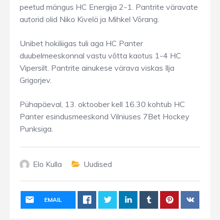
peetud mängus HC Energija 2-1. Pantrite väravate
autorid olid Niko Kivelä ja Mihkel Võrang.
Unibet hokiliigas tuli aga HC Panter
duubelmeeskonnal vastu võtta kaotus 1-4 HC
Vipersilt. Pantrite ainukese värava viskas Ilja
Grigorjev.
Pühapäeval, 13. oktoober kell 16.30 kohtub HC
Panter esindusmeeskond Vilniuses 7Bet Hockey
Punksiga.
Elo Kulla
Uudised
EMAIL