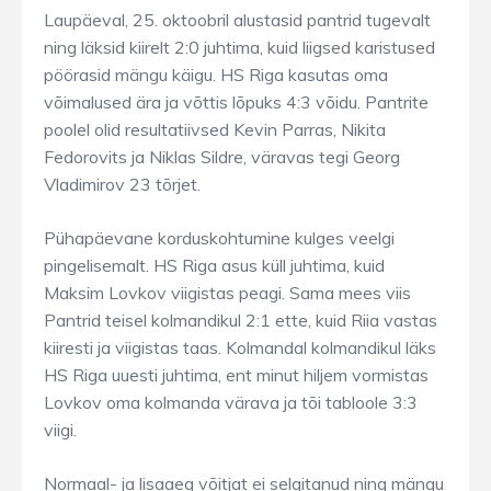
Laupäeval, 25. oktoobril alustasid pantrid tugevalt
ning läksid kiirelt 2:0 juhtima, kuid liigsed karistused
pöörasid mängu käigu. HS Riga kasutas oma
võimalused ära ja võttis lõpuks 4:3 võidu. Pantrite
poolel olid resultatiivsed Kevin Parras, Nikita
Fedorovits ja Niklas Sildre, väravas tegi Georg
Vladimirov 23 tõrjet.
Pühapäevane korduskohtumine kulges veelgi
pingelisemalt. HS Riga asus küll juhtima, kuid
Maksim Lovkov viigistas peagi. Sama mees viis
Pantrid teisel kolmandikul 2:1 ette, kuid Riia vastas
kiiresti ja viigistas taas. Kolmandal kolmandikul läks
HS Riga uuesti juhtima, ent minut hiljem vormistas
Lovkov oma kolmanda värava ja tõi tabloole 3:3
viigi.
Normaal- ja lisaaeg võitjat ei selgitanud ning mängu