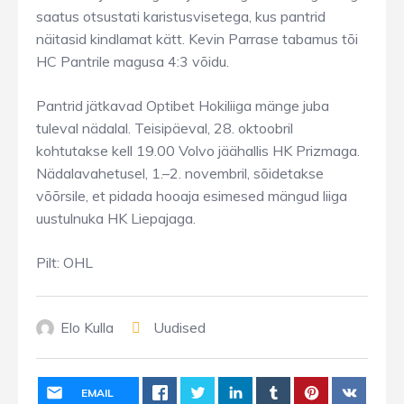
saatus otsustati karistusvisetega, kus pantrid
näitasid kindlamat kätt. Kevin Parrase tabamus tõi
HC Pantrile magusa 4:3 võidu.
Pantrid jätkavad Optibet Hokiliiga mänge juba
tuleval nädalal. Teisipäeval, 28. oktoobril
kohtutakse kell 19.00 Volvo jäähallis HK Prizmaga.
Nädalavahetusel, 1.–2. novembril, sõidetakse
võõrsile, et pidada hooaja esimesed mängud liiga
uustulnuka HK Liepajaga.
Pilt: OHL
Elo Kulla
Uudised
EMAIL