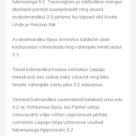
tulemusega 5:2. Tasavägises ja võitluslikus mängus
alustasid pantrid suurepäraselt ning asusid
avakolmandikul 2:0 juhtima, kui täpsed olid Andre
Linde ja Rasmus Kiik.
Avakolmandiku lõpus õnnestus külalistel siiski
kaotusseisu vähendada ning vaheajale mindi seisul
2:1.
Teisel kolmandikul haaras initsiatiivi Liepaja
meeskond, kes viskas kaks väravat ning läks
teisele vaheajale vastu juba 3:2 eduseisus.
Viimasel kolmandikul suurendasid külalised oma edu
4:2-le. Kohtumise lõpus, kui Panter üritas
väravavahti välja võttes viigiväravat jahtida,
vormistas Liepaja tühja väravasse visatud
tabamusega lõppseisuks 5:2.