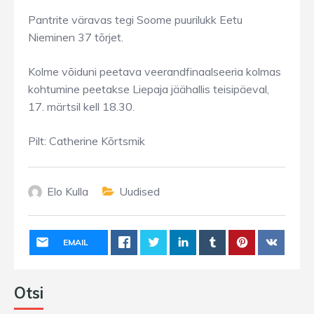
Pantrite väravas tegi Soome puurilukk Eetu
Nieminen 37 tõrjet.
Kolme võiduni peetava veerandfinaalseeria kolmas
kohtumine peetakse Liepaja jäähallis teisipäeval,
17. märtsil kell 18.30.
Pilt: Catherine Kõrtsmik
Elo Kulla
Uudised
EMAIL
Otsi