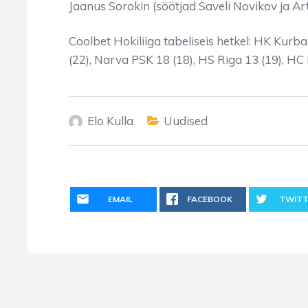
Jaanus Sorokin (söötjad Saveli Novikov ja Ar
Coolbet Hokiliiga tabeliseis hetkel: HK Kurba
(22), Narva PSK 18 (18), HS Riga 13 (19), HC E
Elo Kulla
Uudised
EMAIL
FACEBOOK
TWITT