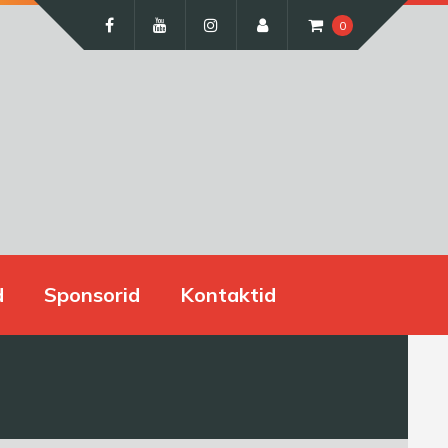
0
d
Sponsorid
Kontaktid