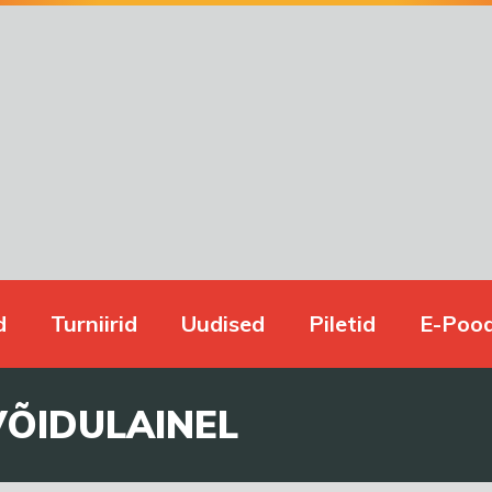
d
Turniirid
Uudised
Piletid
E-Poo
VÕIDULAINEL