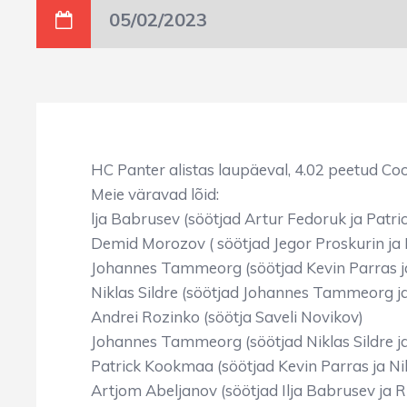
05/02/2023
HC Panter alistas laupäeval, 4.02 peetud Cool
Meie väravad lõid:
lja Babrusev (söötjad Artur Fedoruk ja Patr
Demid Morozov ( söötjad Jegor Proskurin ja 
Johannes Tammeorg (söötjad Kevin Parras ja
Niklas Sildre (söötjad Johannes Tammeorg ja
Andrei Rozinko (söötja Saveli Novikov)
Johannes Tammeorg (söötjad Niklas Sildre ja
Patrick Kookmaa (söötjad Kevin Parras ja Nik
Artjom Abeljanov (söötjad Ilja Babrusev ja R