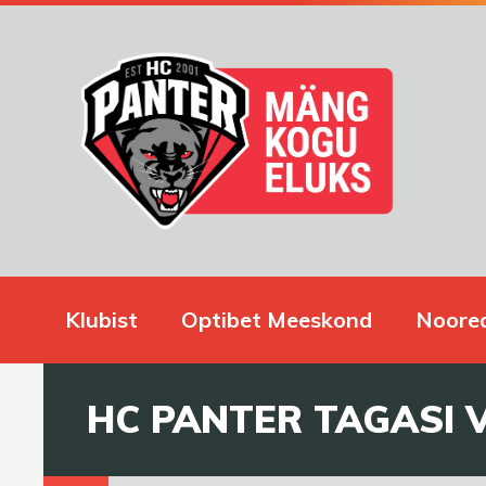
Klubist
Optibet Meeskond
Noore
HC PANTER TAGASI 