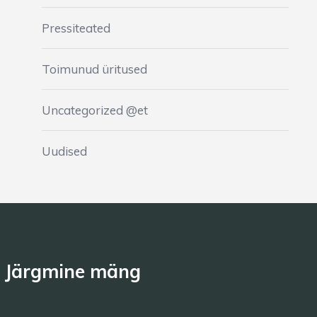
Pressiteated
Toimunud üritused
Uncategorized @et
Uudised
Järgmine mäng