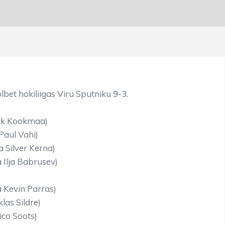
bet hokiliigas Viru Sputniku 9-3.
ick Kookmaa)
Paul Vahi)
 Silver Kerna)
 Ilja Babrusev)
 Kevin Parras)
las Sildre)
ico Soots)