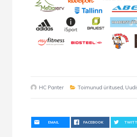
HC Panter
Toimunud üritused
,
Uudi
EMAIL
FACEBOOK
TWITT