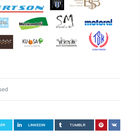
sed
ER
LINKEDIN
TUMBLR