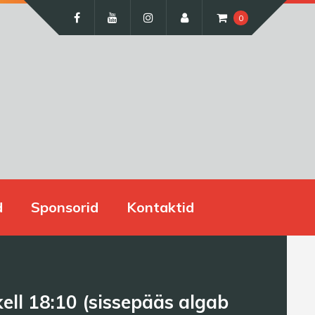
0
d
Sponsorid
Kontaktid
l 18:10 (sissepääs algab