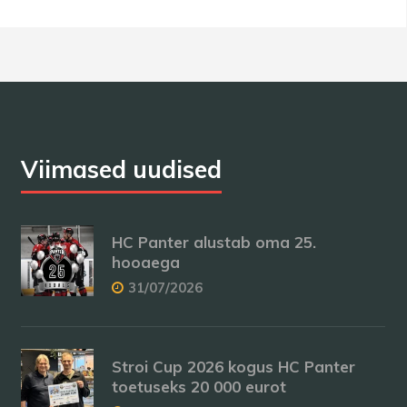
Viimased uudised
HC Panter alustab oma 25.
hooaega
31/07/2026
Stroi Cup 2026 kogus HC Panter
toetuseks 20 000 eurot