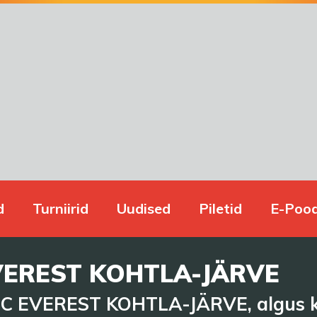
d
Turniirid
Uudised
Piletid
E-Poo
VEREST KOHTLA-JÄRVE
 EVEREST KOHTLA-JÄRVE, algus kel