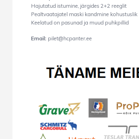
Hajutatud istumine, järgides 2+2 reeglit
Pealtvaatajatel maski kandmine kohustuslik 
Keelatud on pasunad ja muud puhkpillid
Email:
pilet@hcpanter.ee