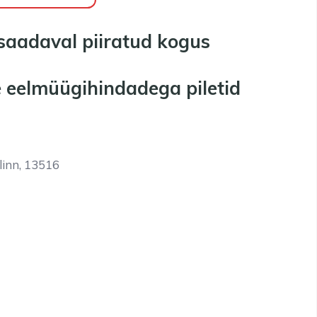
 saadaval piiratud kogus
ge eelmüügihindadega piletid
linn, 13516