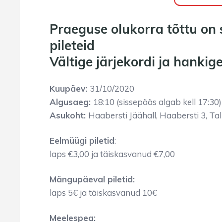
Praeguse olukorra tõttu on
pileteid
Vältige järjekordi ja hanki
Kuupäev:
31/10/2020
Algusaeg:
18:10 (sissepääs algab kell 17:30)
Asukoht:
Haabersti Jäähall, Haabersti 3, Tal
Eelmüügi piletid
:
laps €3,00 ja täiskasvanud €7,00
Mängupäeval piletid:
laps 5€ ja täiskasvanud 10€
Meelespea: