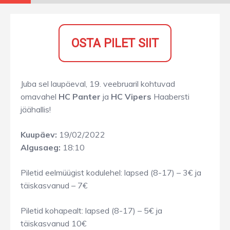
OSTA PILET SIIT
Juba sel laupäeval, 19. veebruaril kohtuvad
omavahel
HC Panter
ja
HC Vipers
Haabersti
jäähallis!
Kuupäev:
19/02/2022
Algusaeg:
18:10
Piletid eelmüügist kodulehel: lapsed (8-17) – 3€ ja
täiskasvanud – 7€
Piletid kohapealt: lapsed (8-17) – 5€ ja
täiskasvanud 10€