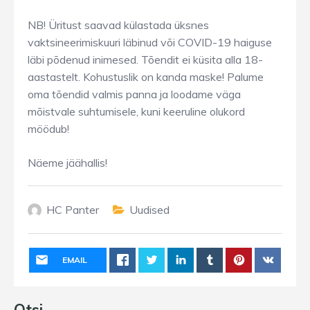
NB! Üritust saavad külastada üksnes
vaktsineerimiskuuri läbinud või COVID-19 haiguse
läbi põdenud inimesed. Tõendit ei küsita alla 18-
aastastelt. Kohustuslik on kanda maske! Palume
oma tõendid valmis panna ja loodame väga
mõistvale suhtumisele, kuni keeruline olukord
möödub!
Näeme jäähallis!
HC Panter
Uudised
EMAIL
Otsi