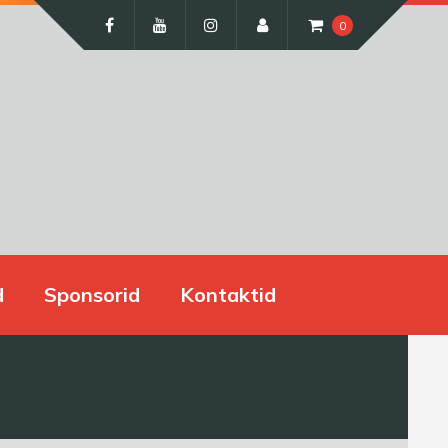
0
d
Sponsorid
Kontaktid