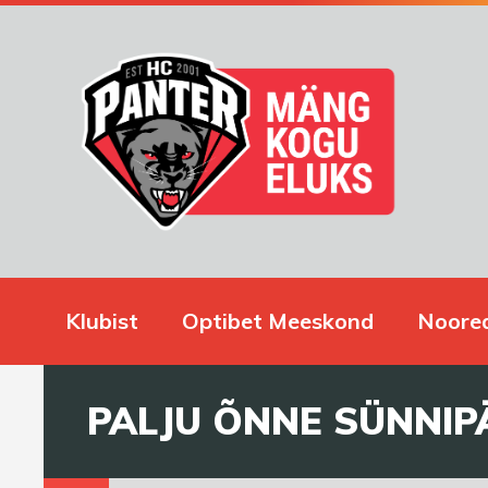
Klubist
Optibet Meeskond
Noore
PALJU ÕNNE SÜNNIP