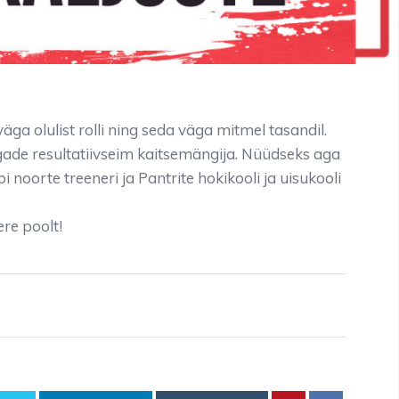
a olulist rolli ning seda väga mitmel tasandil.
gade resultatiivseim kaitsemängija. Nüüdseks aga
bi noorte treeneri ja Pantrite
hokikooli ja uisukooli
re poolt!