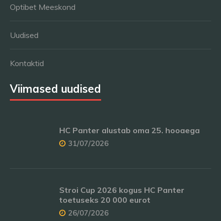
Optibet Meeskond
Uudised
Kontaktid
Viimased uudised
HC Panter alustab oma 25. hooaega
31/07/2026
Stroi Cup 2026 kogus HC Panter
toetuseks 20 000 eurot
26/07/2026