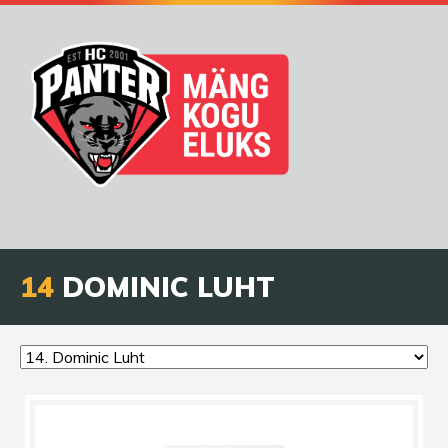
14
DOMINIC LUHT