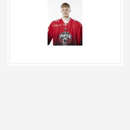
#
17
Rahvus