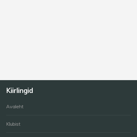
Praegune klubi
HC Panter
Vanus
21
Kiirlingid
Avaleht
Klubist