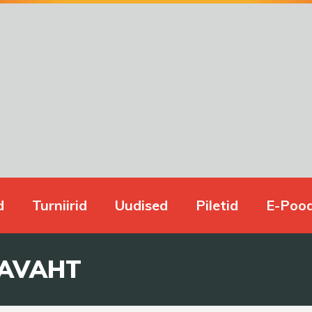
d
Turniirid
Uudised
Piletid
E-Poo
AVAHT