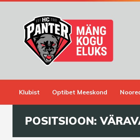
Klubist
Optibet Meeskond
Noore
POSITSIOON:
VÄRAV