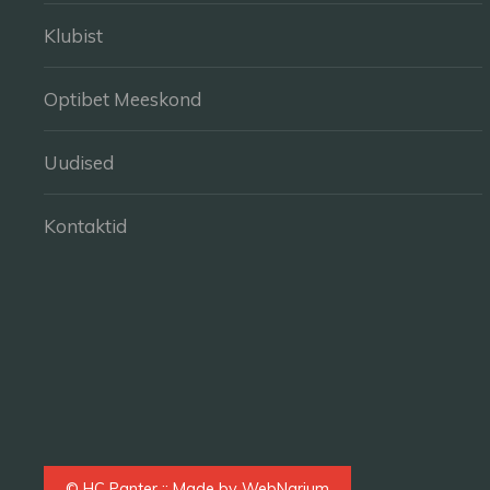
Klubist
Optibet Meeskond
Uudised
Kontaktid
© HC Panter :: Made by
WebNarium