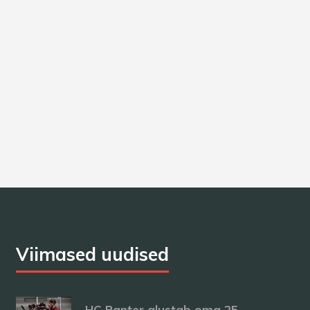
Väravavaht
Georg Vladimirov
Viimased uudised
HC Panter alustab oma 25.