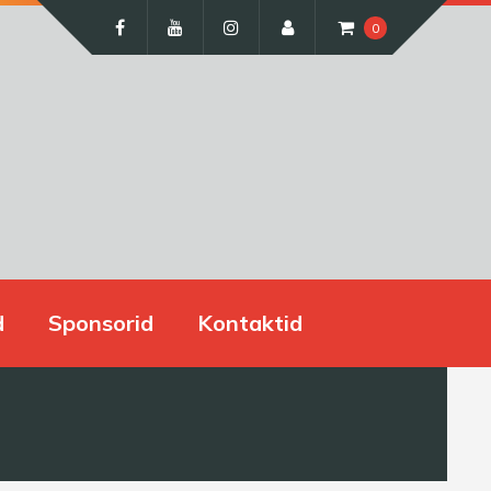
0
d
Sponsorid
Kontaktid