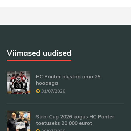
Viimased uudised
HC Panter alustab oma 25.
hooaega
31/07/2026
Stroi Cup 2026 kogus HC Panter
toetuseks 20 000 eurot