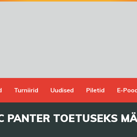
d
Turniirid
Uudised
Piletid
E-Poo
C PANTER TOETUSEKS M