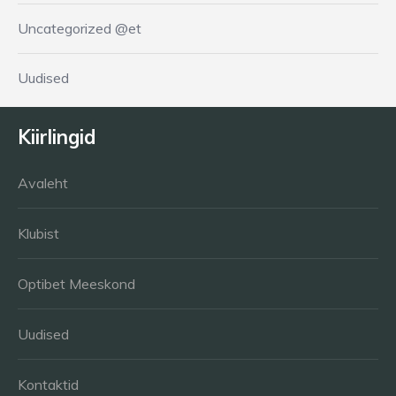
Uncategorized @et
Uudised
Kiirlingid
Avaleht
Klubist
Optibet Meeskond
Uudised
Kontaktid