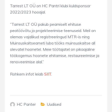
Tarrest LT OÜ on HC Pantri klubi kuldsponsor
2022/2023 hooajal.
“Tarrest LT OÜ pakub peamiselt ehituse
peatöövõtu ja projekteerimise teenuseid. Meil on
olemas vajalikud registreeringud MTR-is ning
Muinsuskaitseameti luba tööks muinsuskaitse all
olevatel hoonetel. Meie töötajatel on pikaajaline
töökogemus hoonete ehitamise, restaureerimise ja
renoveerimise alal.”
Rohkem infot leiab
SIIT
.
HC Panter
Uudised