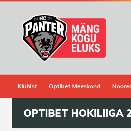
Klubist
Optibet Meeskond
Noore
OPTIBET HOKILIIGA 