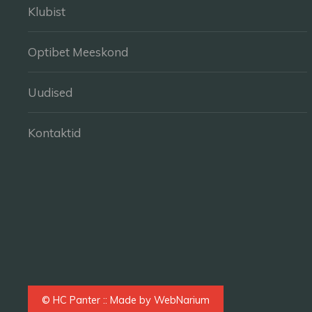
Klubist
Optibet Meeskond
Uudised
Kontaktid
© HC Panter :: Made by
WebNarium