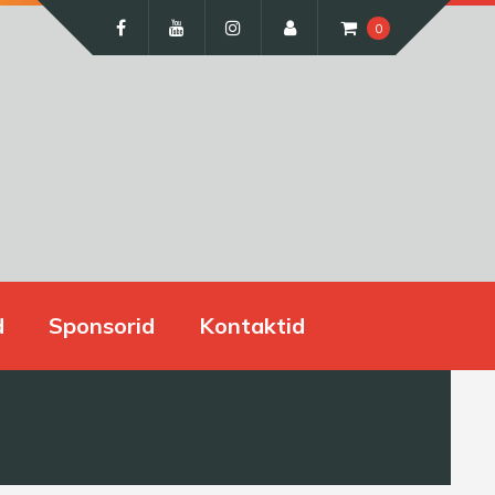
0
d
Sponsorid
Kontaktid