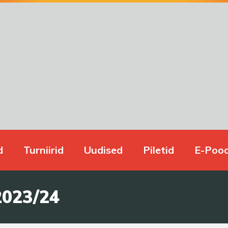
d
Turniirid
Uudised
Piletid
E-Poo
2023/24