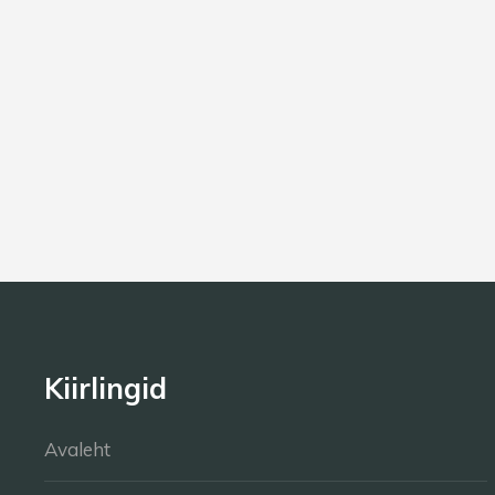
Play-off HK Zemgale/LBTU
19/03/2025
Play-off HK Zemgale/LBTU
21/03/2025
Play-off HC Panter vs HK
23/03/2025
Play-off HC Panter vs HK
25/03/2025
Kiirlingid
Avaleht