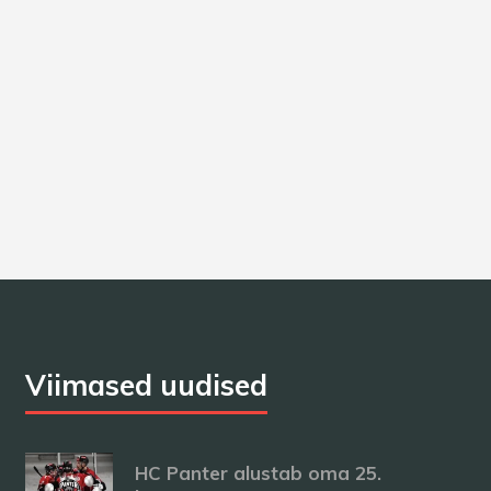
 vs HC Panter
5 - 1
Optib
 vs HC Panter
5 - 2
Optib
 Zemgale/LBTU
0 - 3
Optib
 Zemgale/LBTU
1 - 5
Optib
Viimased uudised
HC Panter alustab oma 25.